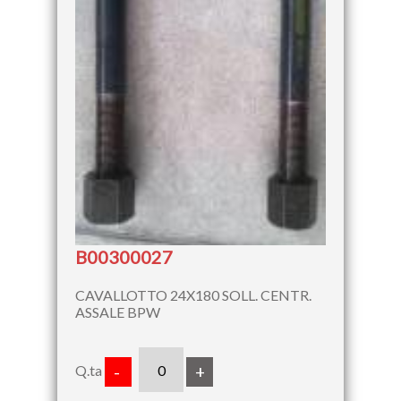
B00300027
CAVALLOTTO 24X180 SOLL. CENTR.
ASSALE BPW
Q.ta
-
+