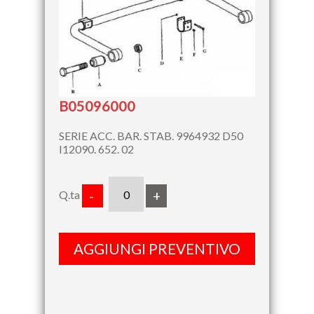
B05096000
SERIE ACC. BAR. STAB. 9964932 D50
I12090. 652. 02
Q.ta
-
+
AGGIUNGI PREVENTIVO