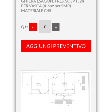
GHIERA ESAGON. FRES. SOSP. F. 24
PER VASCA (4-6pz per SMR)
MATERIALE C45
Q.ta
-
+
AGGIUNGI PREVENTIVO