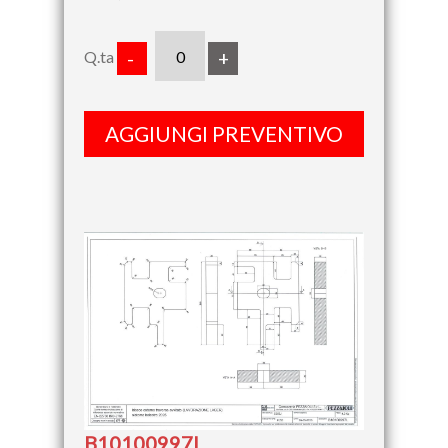
Q.ta
-
+
AGGIUNGI PREVENTIVO
B10100997L