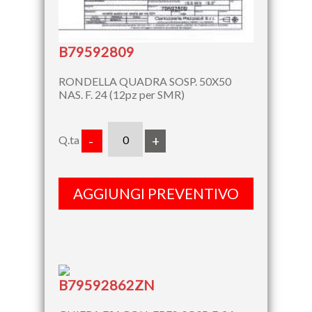
B79592809
RONDELLA QUADRA SOSP. 50X50
NAS. F. 24 (12pz per SMR)
Q.ta
-
+
AGGIUNGI PREVENTIVO
B79592862ZN