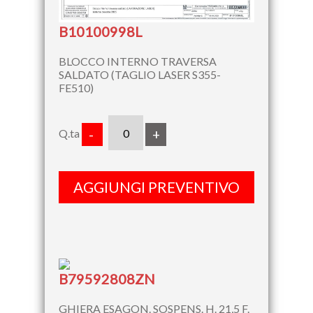
B10100998L
BLOCCO INTERNO TRAVERSA
SALDATO (TAGLIO LASER S355-
FE510)
Q.ta
-
+
AGGIUNGI PREVENTIVO
B79592808ZN
GHIERA ESAGON. SOSPENS. H. 21,5 F.