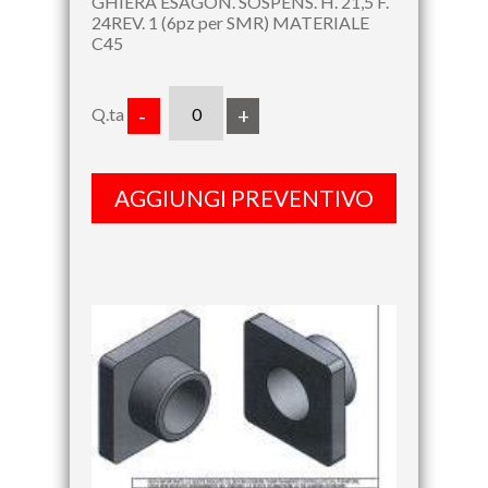
GHIERA ESAGON. SOSPENS. H. 21,5 F.
24REV. 1 (6pz per SMR) MATERIALE
C45
Q.ta
-
+
AGGIUNGI PREVENTIVO