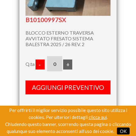
B10100997SX
BLOCCO ESTERNO TRAVERSA
AVVITATO FRESATO SISTEMA
BALESTRA 2025 / 26 REV. 2
Q.ta
-
+
AGGIUNGI PREVENTIVO
Per offrirti il miglior servizio possibile questo sito utilizza i
cookies. Per ulteriori dettagli
clicca qui
.
Chiudendo questo banner, scorrendo questa pagina o cliccando
qualunque suo elemento acconsenti all’uso dei cookie.
OK