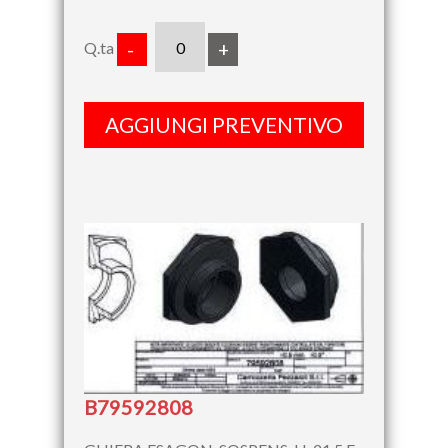
Q.ta
-
+
AGGIUNGI PREVENTIVO
B79592808