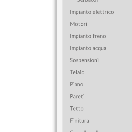
Impianto elettrico
Motori
Impianto freno
Impianto acqua
Sospensioni
Telaio
Piano
Pareti
Tetto
Finitura