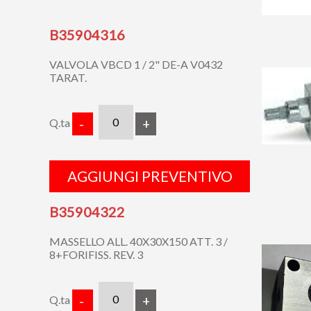
B35904316
VALVOLA VBCD 1 / 2" DE-A V0432
TARAT.
Q.ta
-
+
AGGIUNGI PREVENTIVO
B35904322
MASSELLO ALL. 40X30X150 ATT. 3 /
8+FORIFISS. REV. 3
Q.ta
-
+