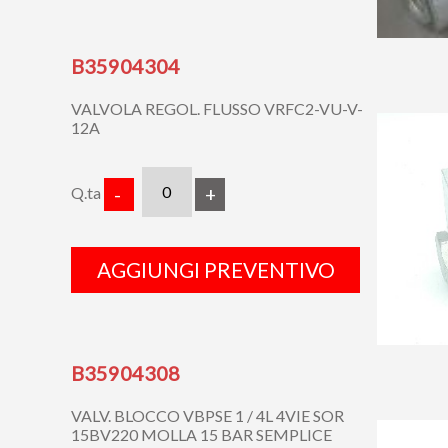
B35904304
VALVOLA REGOL. FLUSSO VRFC2-VU-V-
12A
Q.ta
-
+
AGGIUNGI PREVENTIVO
B35904308
VALV. BLOCCO VBPSE 1 / 4L 4VIE SOR
15BV220 MOLLA 15 BAR SEMPLICE