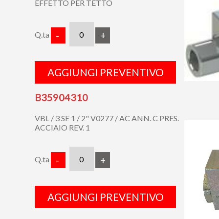
EFFETTO PER TETTO
Q.ta
-
+
AGGIUNGI PREVENTIVO
B35904310
VBL / 3 SE 1 / 2" V0277 / AC ANN. C PRES.
ACCIAIO REV. 1
Q.ta
-
+
AGGIUNGI PREVENTIVO